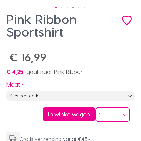
Pink Ribbon
Ga
naar
het
Sportshirt
begin
van
de
afbeeldingen-
€ 16,99
gallerij
€ 4,25
gaat naar Pink Ribbon
Maat
In winkelwagen
Gratis verzending vanaf €45,-