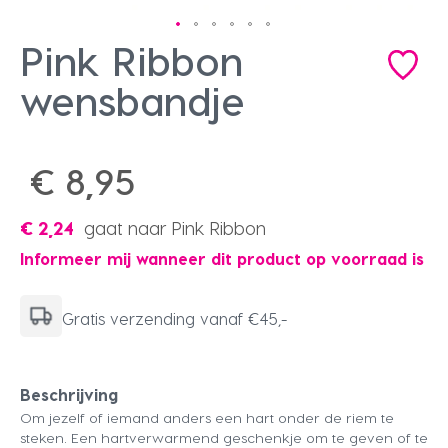
Pink Ribbon
Ga
naar
het
wensbandje
begin
van
de
afbeeldingen-
€ 8,95
gallerij
€ 2,24
gaat naar Pink Ribbon
Informeer mij wanneer dit product op voorraad is
Gratis verzending vanaf €45,-
Beschrijving
Om jezelf of iemand anders een hart onder de riem te
steken. Een hartverwarmend geschenkje om te geven of te